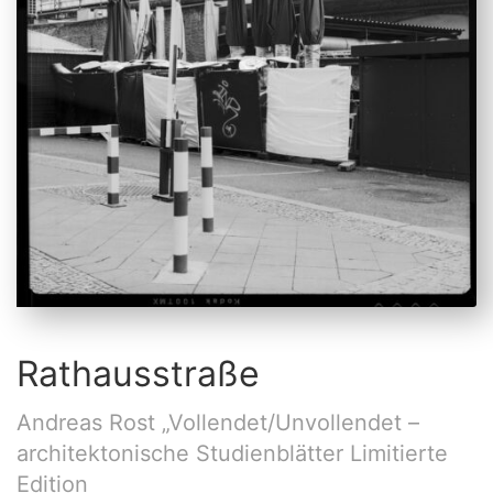
Rathausstraße
Andreas Rost „Vollendet/Unvollendet –
architektonische Studienblätter Limitierte
Edition