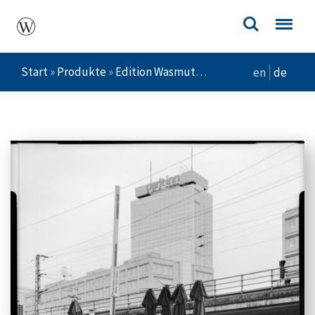
Start
»
Produkte
»
Edition Wasmuth
»
Rathausstraße
en
de