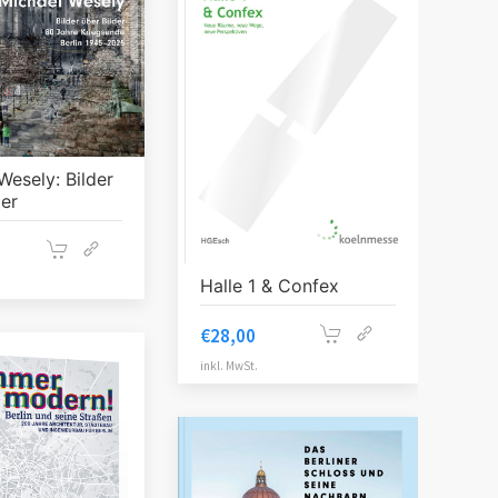
Wesely: Bilder
der
Halle 1 & Confex
€
28,00
inkl. MwSt.