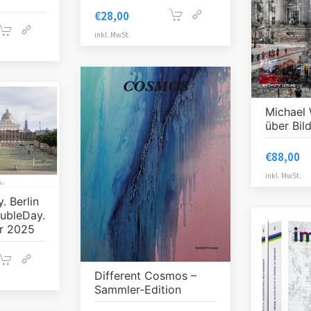
€
28,00
inkl. MwSt.
Michael 
über Bil
€
88,00
inkl. MwSt.
. Berlin
ubleDay.
r 2025
Different Cosmos –
Sammler-Edition