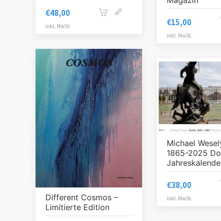
€
48,00
€
15,00
inkl. MwSt.
inkl. MwSt.
Michael Wesely
1865-2025 Do
Jahreskalende
€
38,00
Different Cosmos –
inkl. MwSt.
Limitierte Edition