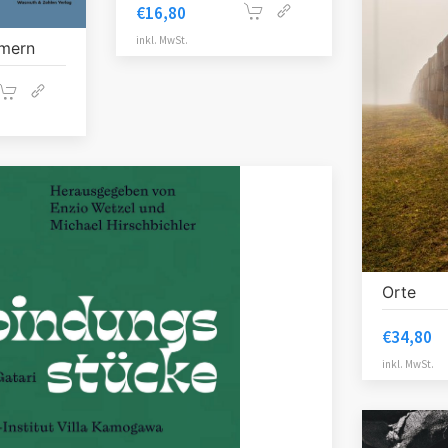
€
16,80
inkl. MwSt.
mmern
Orte
€
34,80
inkl. MwSt.