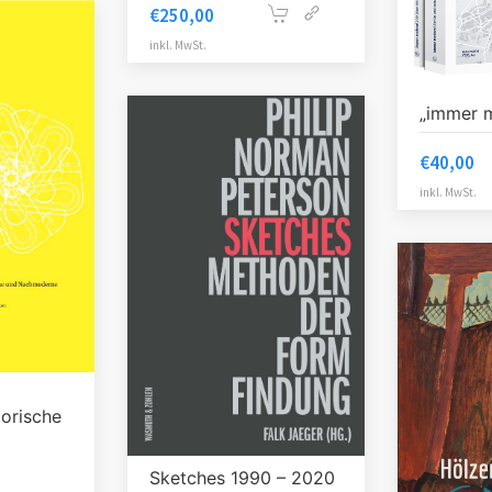
€
250,00
inkl. MwSt.
„immer 
€
40,00
inkl. MwSt.
torische
Sketches 1990 – 2020