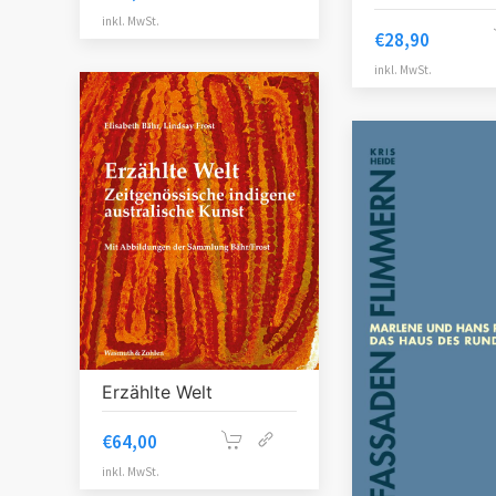
inkl. MwSt.
€
28,90
inkl. MwSt.
Erzählte Welt
€
64,00
inkl. MwSt.