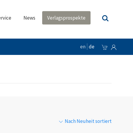
rvice
News
Verlagsprospekte
en
de
Nach Neuheit sortiert