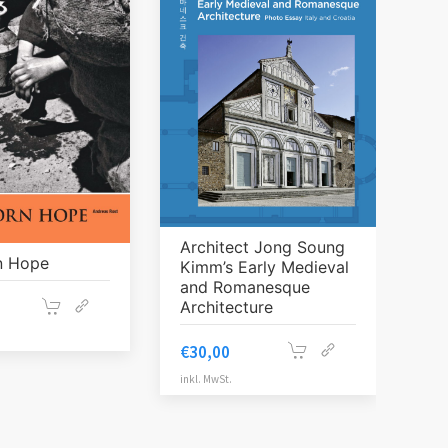
Architect Jong Soung
n Hope
Kimm’s Early Medieval
and Romanesque
Architecture
€
30,00
inkl. MwSt.