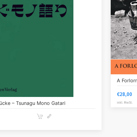
A Forlor
€
28,00
ücke – Tsunagu Mono Gatari
inkl. MwSt.