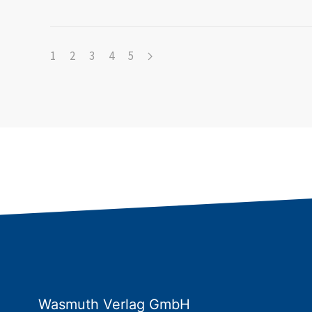
1
2
3
4
5
Wasmuth Verlag GmbH