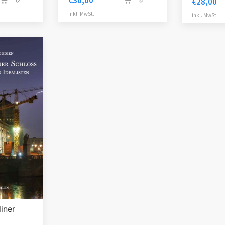
€
30,00
€
28,00
inkl. MwSt.
inkl. MwSt.
iner