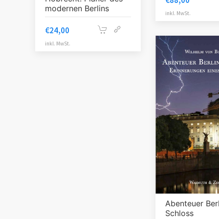
€
88,00
modernen Berlins
inkl. MwSt.
€
24,00
inkl. MwSt.
Abenteuer Berl
Schloss