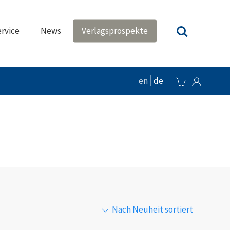
rvice
News
Verlagsprospekte
en
de
Nach Neuheit sortiert