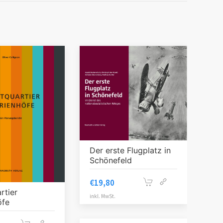
Der erste Flugplatz in
Schönefeld
€
19,80
rtier
inkl. MwSt.
öfe