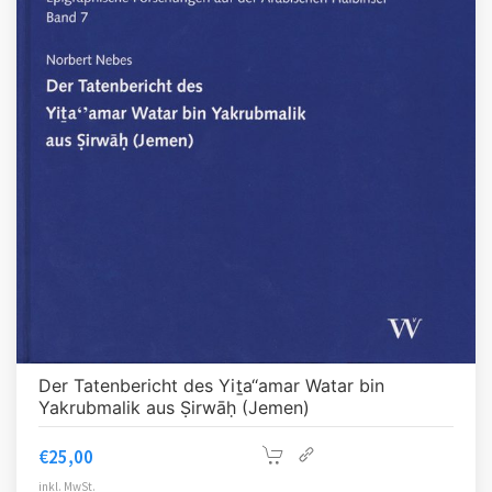
Der Tatenbericht des Yiṯa‘‘amar Watar bin
Yakrubmalik aus Ṣirwāḥ (Jemen)
€
25,00
inkl. MwSt.