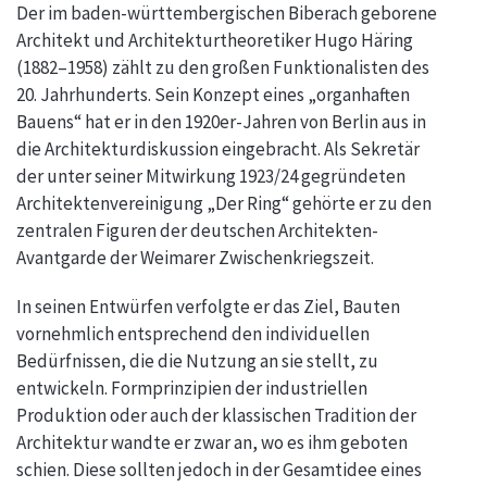
Der im baden-württembergischen Biberach geborene
Architekt und Architekturtheoretiker Hugo Häring
(1882–1958) zählt zu den großen Funktionalisten des
20. Jahrhunderts. Sein Konzept eines „organhaften
Bauens“ hat er in den 1920er-Jahren von Berlin aus in
die Architekturdiskussion eingebracht. Als Sekretär
der unter seiner Mitwirkung 1923/24 gegründeten
Architektenvereinigung „Der Ring“ gehörte er zu den
zentralen Figuren der deutschen Architekten-
Avantgarde der Weimarer Zwischenkriegszeit.
In seinen Entwürfen verfolgte er das Ziel, Bauten
vornehmlich entsprechend den individuellen
Bedürfnissen, die die Nutzung an sie stellt, zu
entwickeln. Formprinzipien der industriellen
Produktion oder auch der klassischen Tradition der
Architektur wandte er zwar an, wo es ihm geboten
schien. Diese sollten jedoch in der Gesamtidee eines