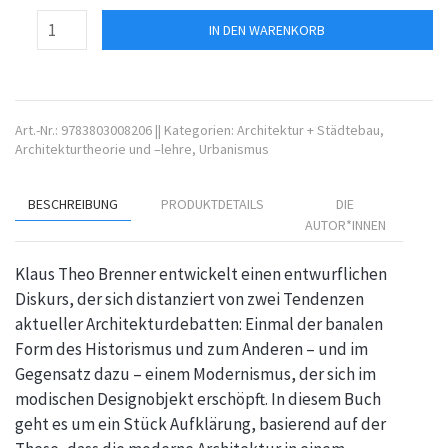
IN DEN WARENKORB
Art.-Nr.:
9783803008206
||
Kategorien:
Architektur + Städtebau
,
Architekturtheorie und –lehre
,
Urbanismus
BESCHREIBUNG
PRODUKTDETAILS
DIE
AUTOR*INNEN
Klaus Theo Brenner entwickelt einen entwurflichen
Diskurs, der sich distanziert von zwei Tendenzen
aktueller Architekturdebatten: Einmal der banalen
Form des Historismus und zum Anderen – und im
Gegensatz dazu – einem Modernismus, der sich im
modischen Designobjekt erschöpft. In diesem Buch
geht es um ein Stück Aufklärung, basierend auf der