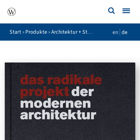
Start
»
Produkte
»
Architektur + Städtebau
»
Architekturt
en
de