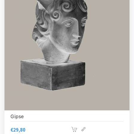
Gipse
€
29,80