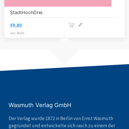
StadtHochDrei.
€
9,80
inkl. MwSt.
Wasmuth Verlag GmbH
Der Verlag wurde 1872 in Berlin von Ernst Wasmuth
gegründet und entwickelte sich rasch zu einem der