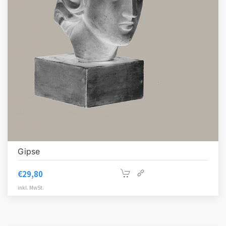
Gipse
€
29,80
inkl. MwSt.