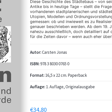
Diese Geschichte des Städtebaus – von se
Antike bis in heutige Tage – stellt die Fra
vorhandenen stadtplanerischen und städteba
Utopien, Modellen und Ordnungsvorstellunge
gemessen: ob und inwieweit es zu Realisie
genauer beschrieben werden. Ab dem 19. J
nahezu ausschließlich, doch detailliert au
für die Zeiten davor – wenn auch eher über
Autor:
Carsten Jonas
ISBN:
978 3 8030 0765 0
Format:
16,5 x 22 cm. Paperback
Auflage:
1. Auflage, Originalausgabe
€
34,80