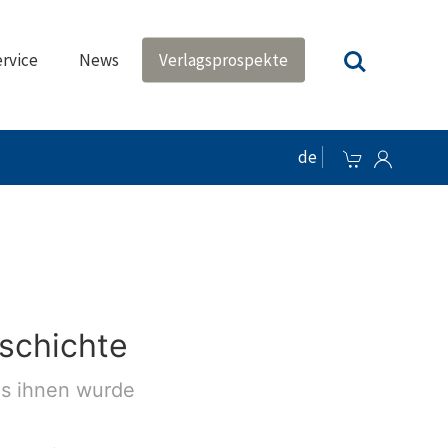
rvice
News
Verlagsprospekte
de
eschichte
us ihnen wurde