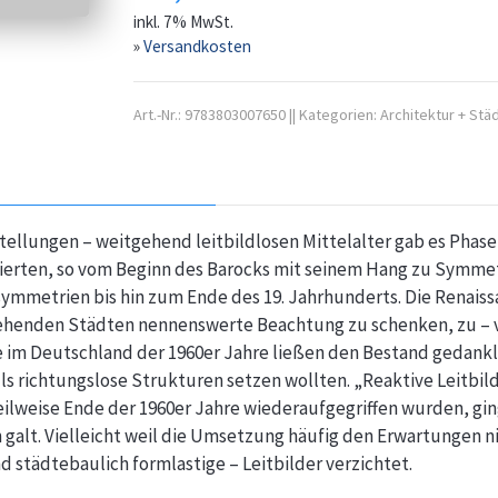
inkl. 7% MwSt.
»
Versandkosten
Art.-Nr.:
9783803007650
||
Kategorien:
Architektur + Stä
tellungen – weitgehend leitbildlosen Mittelalter gab es Phas
erten, so vom Beginn des Barocks mit seinem Hang zu Symmetri
symmetrien bis hin zum Ende des 19. Jahrhunderts. Die Renaiss
stehenden Städten nennenswerte Beachtung zu schenken, zu – v
 im Deutschland der 1960er Jahre ließen den Bestand gedankli
ls richtungslose Strukturen setzen wollten. „Reaktive Leitbilde
ilweise Ende der 1960er Jahre wiederaufgegriffen wurden, ginge
galt. Vielleicht weil die Umsetzung häufig den Erwartungen ni
d städtebaulich formlastige – Leitbilder verzichtet.