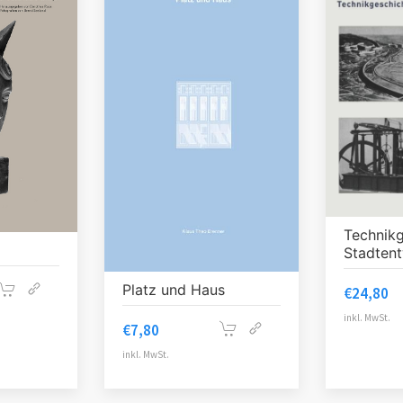
Technikg
Stadtent
Platz und Haus
€
24,80
inkl. MwSt.
€
7,80
inkl. MwSt.