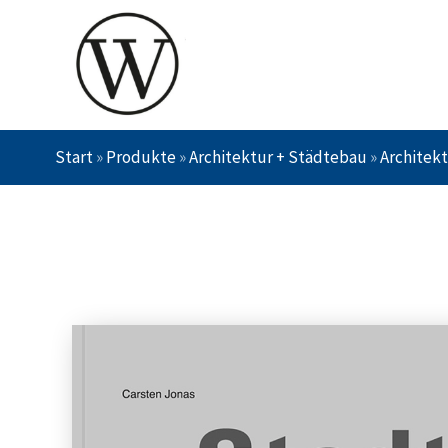
Start
»
Produkte
»
Architektur + Städtebau
»
Architekt