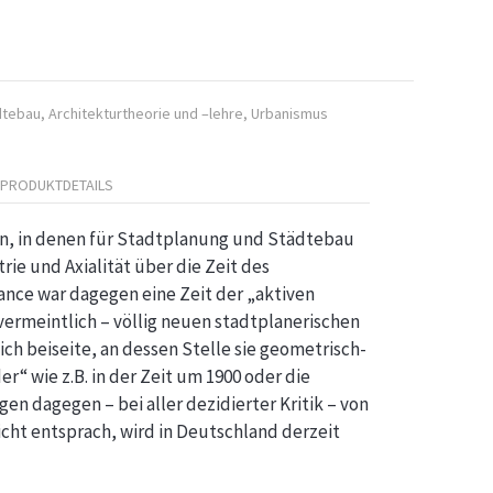
dtebau
,
Architekturtheorie und –lehre
,
Urbanismus
PRODUKTDETAILS
en, in denen für Stadtplanung und Städtebau
e und Axialität über die Zeit des
ance war dagegen eine Zeit der „aktiven
ermeintlich – völlig neuen stadtplanerischen
ch beiseite, an dessen Stelle sie geometrisch-
r“ wie z.B. in der Zeit um 1900 oder die
n dagegen – bei aller dezidierter Kritik – von
cht entsprach, wird in Deutschland derzeit