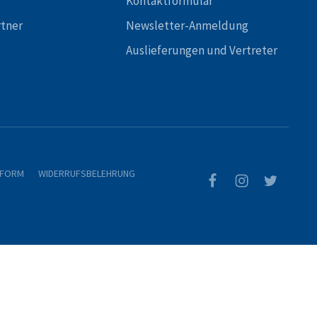
Kontaktformular
rtner
Newsletter-Anmeldung
Auslieferungen und Vertreter
TFORM
WIDERRUFSBELEHRUNG
0
Waren