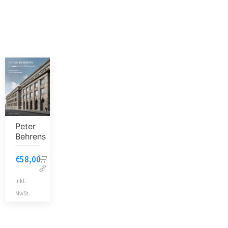
Peter
Behrens
€
58,00
inkl.
MwSt.