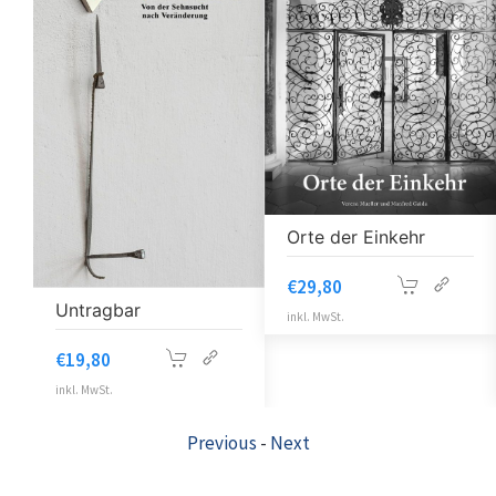
Orte der Einkehr
Camaro. H
€
29,80
Theater
bar
inkl. MwSt.
€
24,80
inkl. MwSt.
Previous
-
Next