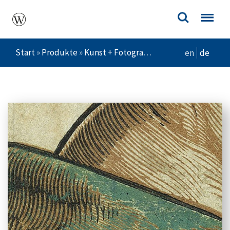
Start
»
Produkte
»
Kunst + Fotografie
»
Kunsttheorie
»
Der
en
de