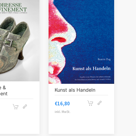
e &
Kunst als Handeln
ment
€
16,80
inkl. MwSt.