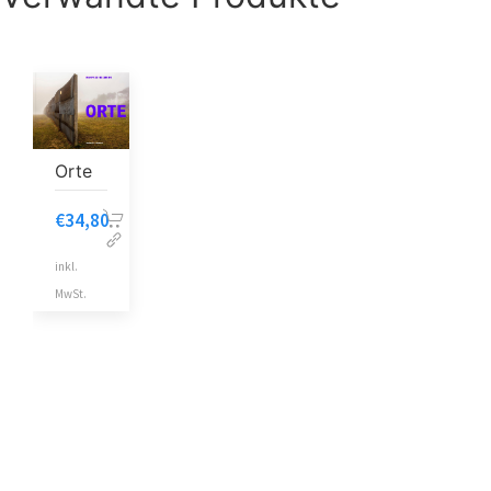
Orte
€
34,80
inkl.
MwSt.