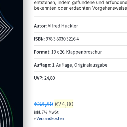
entstehen, indem gefundene und erfundene
bekannten oder erdachten Vorgehensweise
Autor:
Alfred Hückler
ISBN:
978 3 8030 3216 4
Format:
19 x 26. Klappenbroschur
Auflage:
1. Auflage, Originalausgabe
UVP:
24,80
€
38,80
€
24,80
inkl. 7% MwSt.
»
Versandkosten