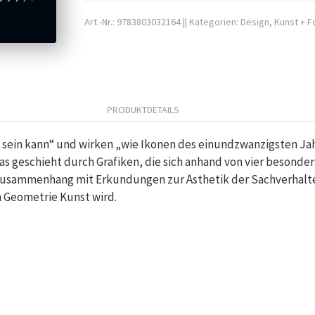
Art.-Nr.:
9783803032164
||
Kategorien:
Design
,
Kunst + F
PRODUKTDETAILS
k sein kann“ und wirken „wie Ikonen des einundzwanzigsten Ja
Das geschieht durch Grafiken, die sich anhand von vier besond
sammenhang mit Erkundungen zur Ästhetik der Sachverhalte e
 Geometrie Kunst wird.