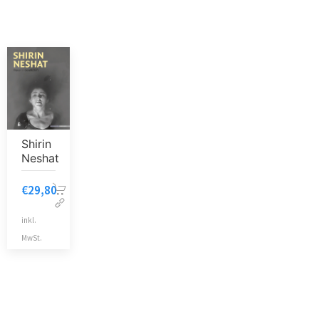
Shirin
Neshat
€
29,80
inkl.
MwSt.