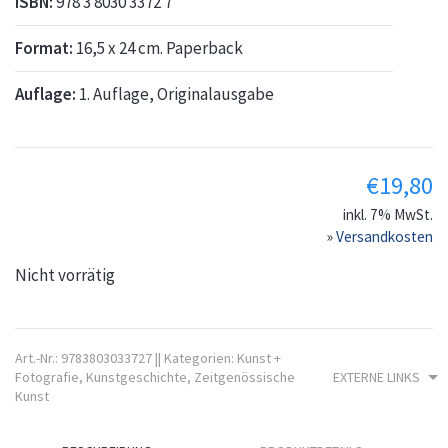
ISBN:
978 3 8030 3372 7
Format:
16,5 x 24 cm. Paperback
Auflage:
1. Auflage, Originalausgabe
€
19,80
inkl. 7% MwSt.
»
Versandkosten
Nicht vorrätig
Art.-Nr.:
9783803033727
||
Kategorien:
Kunst +
EXTERNE LINKS
Fotografie
,
Kunstgeschichte
,
Zeitgenössische
Kunst