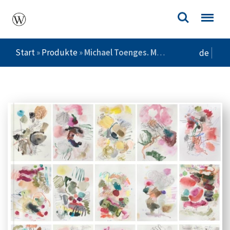
Start
»
Produkte
»
Michael Toenges. Malerei scheint auf – Edition
de