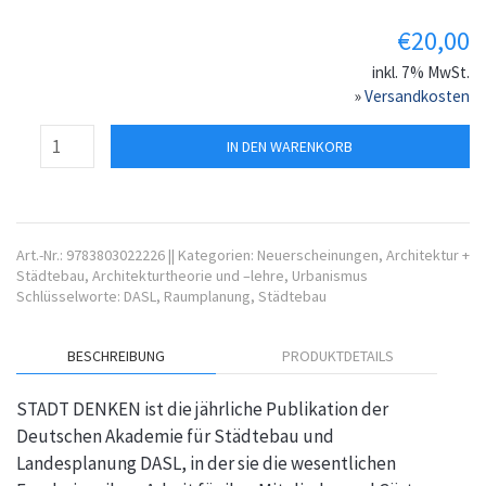
€
20,00
inkl. 7% MwSt.
»
Versandkosten
IN DEN WARENKORB
Art.-Nr.:
9783803022226
||
Kategorien:
Neuerscheinungen
,
Architektur +
Städtebau
,
Architekturtheorie und –lehre
,
Urbanismus
Schlüsselworte:
DASL
,
Raumplanung
,
Städtebau
BESCHREIBUNG
PRODUKTDETAILS
STADT DENKEN ist die jährliche Publikation der
Deutschen Akademie für Städtebau und
Landesplanung DASL, in der sie die wesentlichen