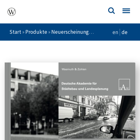
Start
»
Produkte
»
Neuerscheinungen
»
Stadt Denken 5
en
de