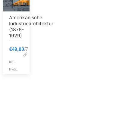
Amerikanische
Industriearchitektur
(1876-
1929)
€
49,00
inkl.
MwSt.