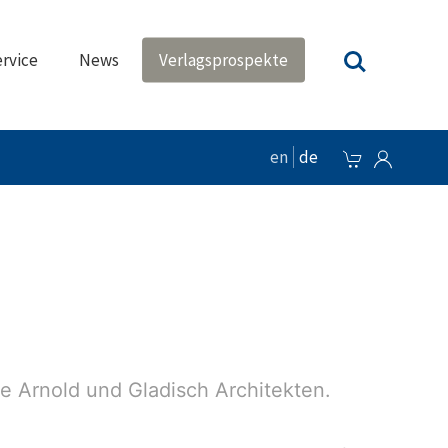
rvice
News
Verlagsprospekte
en
de
re Arnold und Gladisch Architekten.