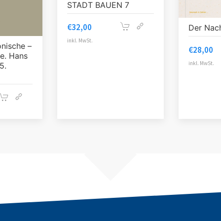
STADT BAUEN 7
€
32,00
Der Nach
inkl. MwSt.
onische –
€
28,00
se. Hans
inkl. MwSt.
5.