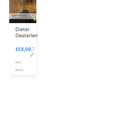
Dieter
Oesterlen
€
58,00
inkl.
MwSt.