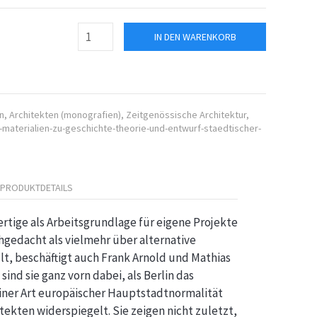
IN DEN WARENKORB
n
,
Architekten (monografien)
,
Zeitgenössische Architektur
,
-materialien-zu-geschichte-theorie-und-entwurf-staedtischer-
PRODUKTDETAILS
rtige als Arbeitsgrundlage für eigene Projekte
gedacht als vielmehr über alternative
t, beschäftigt auch Frank Arnold und Mathias
nd sie ganz vorn dabei, als Berlin das
einer Art europäischer Hauptstadtnormalität
itekten widerspiegelt. Sie zeigen nicht zuletzt,