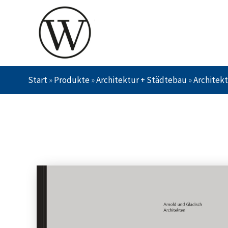
Start
»
Produkte
»
Architektur + Städtebau
»
Architek