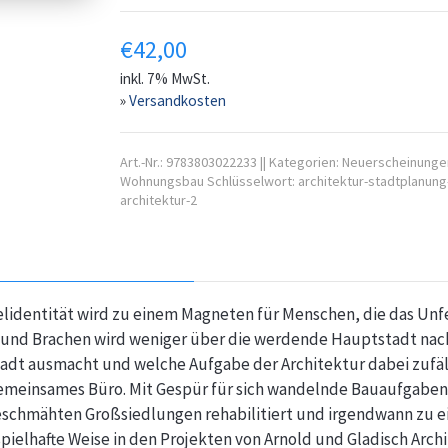
€
42,00
inkl. 7% MwSt.
»
Versandkosten
Art.-Nr.:
9783803022233
||
Kategorien:
Neuerscheinunge
Wohnungsbau
Schlüsselwort:
architektur-stadtplanung
architektur-2
elidentität wird zu einem Magneten für Menschen, die das Unfe
 und Brachen wird weniger über die werdende Hauptstadt nach
adt ausmacht und welche Aufgabe der Architektur dabei zufäll
emeinsames Büro. Mit Gespür für sich wandelnde Bauaufgaben si
geschmähten Großsiedlungen rehabilitiert und irgendwann zu 
eispielhafte Weise in den Projekten von Arnold und Gladisch Arch