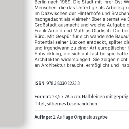
Berlin nach 1989. Die Stadt mit ihrer Ost-
Menschen, die das Unfertige als Arbeitsgru
Im Dazwischen der Hinterhöfe und Brachen
nachgedacht als vielmehr über alternative 
Großstadt ausmacht und welche Aufgabe der
Frank Arnold und Mathias Gladisch. Die b
Büro. Mit Gespür für sich wandelnde Bauauf
Potential seiner Lücken entdeckt, später d
und irgendwann zu einer Art europäischer H
Entwicklung, die sich auf fast beispielhaft
Architekten widerspiegelt. Sie zeigen nicht
an Architektur braucht, ermöglicht und insp
ISBN:
978 3 8030 2223 3
Format:
23,5 x 28,5 cm. Halbleinen mit geprä
Titel, silbernes Lesebändchen
Auflage:
1. Auflage Originalausgabe