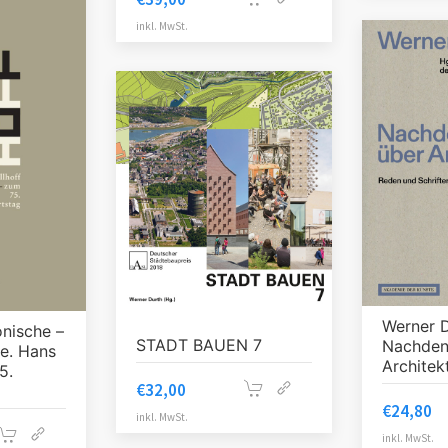
inkl. MwSt.
Werner 
onische –
STADT BAUEN 7
Nachden
se. Hans
Architek
5.
€
32,00
€
24,80
inkl. MwSt.
inkl. MwSt.