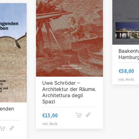
Baakenh
Hambur
€
58,00
inkl. MwSt.
Uwe Schröder –
Architektur der Räume.
Architettura degli
Spazi
genden
€
15,00
inkl. MwSt.