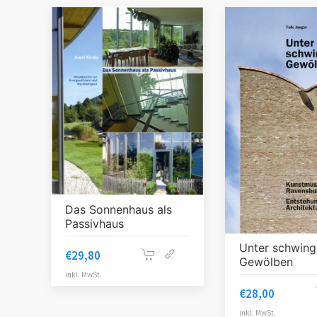
Das Sonnenhaus als
Passivhaus
Unter schwin
€
29,80
Gewölben
inkl. MwSt.
€
28,00
inkl. MwSt.