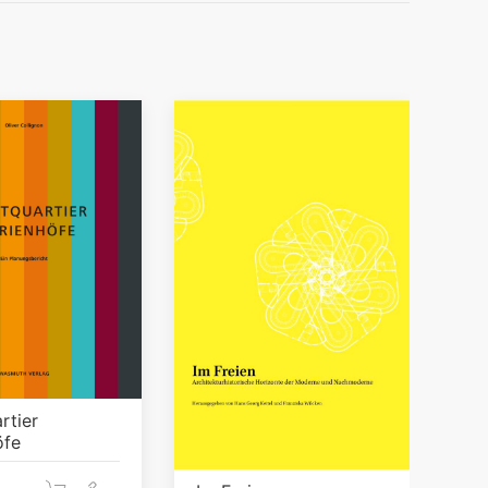
rtier
öfe