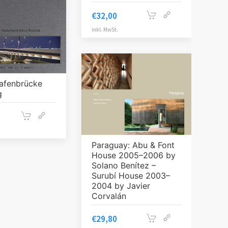
€
32,00
inkl. MwSt.
afenbrücke
g
Paraguay: Abu & Font
House 2005–2006 by
Solano Benítez –
Surubí House 2003–
2004 by Javier
Corvalán
€
29,80