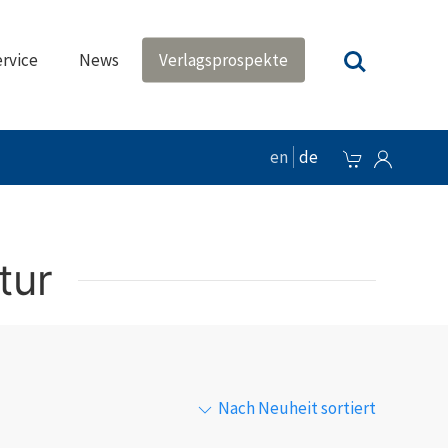
rvice
News
Verlagsprospekte
en
de
tur
Nach Neuheit sortiert