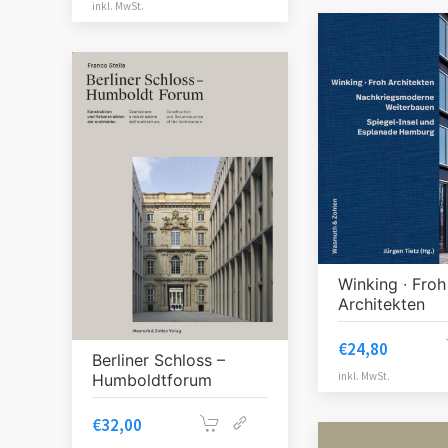
inkl. MwSt.
Winking ∙ Froh
Architekten
€
24,80
Berliner Schloss –
inkl. MwSt.
Humboldtforum
€
32,00