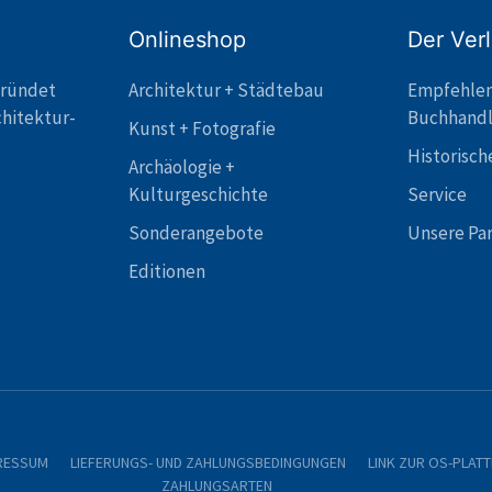
Onlineshop
Der Ver
gründet
Architektur + Städtebau
Empfehle
chitektur-
Buchhand
Kunst + Fotografie
Historisch
Archäologie +
Kulturgeschichte
Service
Sonderangebote
Unsere Pa
Editionen
RESSUM
LIEFERUNGS- UND ZAHLUNGSBEDINGUNGEN
LINK ZUR OS-PLAT
ZAHLUNGSARTEN