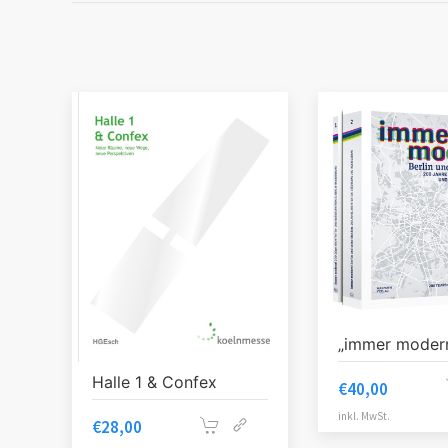
„immer modern
Halle 1 & Confex
€
40,00
inkl. MwSt.
€
28,00