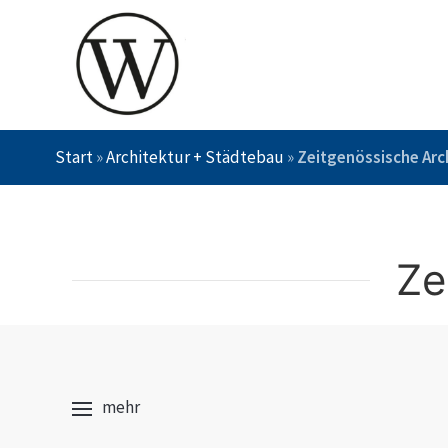
Start
»
Architektur + Städtebau
»
Zeitgenössische Arc
Ze
mehr