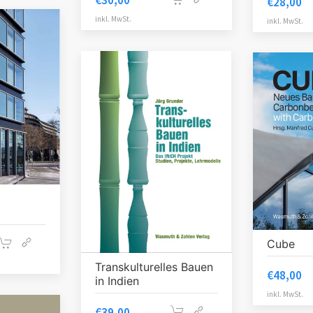
€
30,00
€
28,00
inkl. MwSt.
inkl. MwSt.
Cube
Transkulturelles Bauen
€
48,00
in Indien
inkl. MwSt.
€
39,00