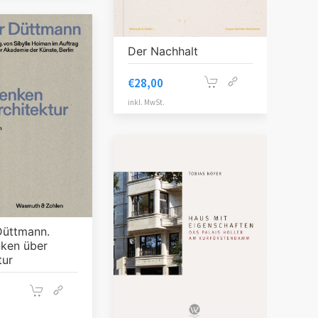
Der Nachhalt
€
28,00
inkl. MwSt.
Düttmann.
ken über
tur