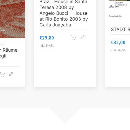
Brazil. House in Santa
Teresa 2008 by
Angelo Bucci – House
at Rio Bonito 2003 by
Carla Juaçaba
STADT 
€
29,80
€
32,00
 –
inkl. MwSt.
er Räume.
inkl. MwSt.
gli