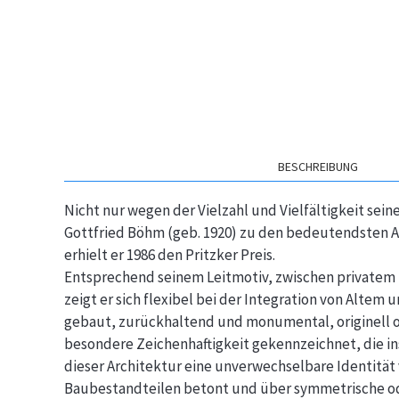
BESCHREIBUNG
Nicht nur wegen der Vielzahl und Vielfältigkeit sein
Gottfried Böhm (geb. 1920) zu den bedeutendsten 
erhielt er 1986 den Pritzker Preis.
Entsprechend seinem Leitmotiv, zwischen privatem 
zeigt er sich flexibel bei der Integration von Alt
gebaut, zurückhaltend und monumental, originell od
besondere Zeichenhaftigkeit gekennzeichnet, die 
dieser Architektur eine unverwechselbare Identitä
Baubestandteilen betont und über symmetrische od