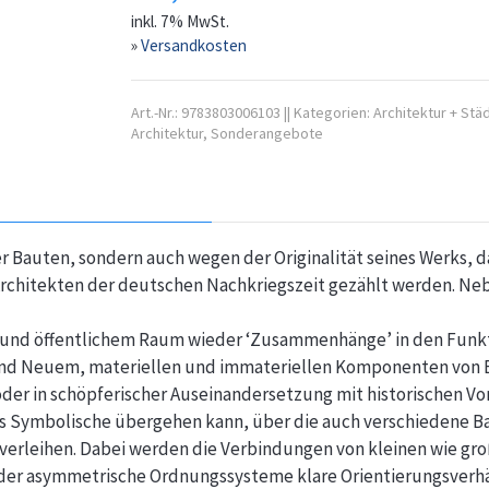
inkl. 7% MwSt.
»
Versandkosten
Art.-Nr.:
9783803006103
||
Kategorien:
Architektur + Stä
Architektur
,
Sonderangebote
er Bauten, sondern auch wegen der Originalität seines Werks, d
Architekten der deutschen Nachkriegszeit gezählt werden. N
und öffentlichem Raum wieder ‘Zusammenhänge’ in den Funkti
em und Neuem, materiellen und immateriellen Komponenten von 
er in schöpferischer Auseinandersetzung mit historischen Vor
ins Symbolische übergehen kann, über die auch verschiedene
t verleihen. Dabei werden die Verbindungen von kleinen wie 
er asymmetrische Ordnungssysteme klare Orientierungsverhäl