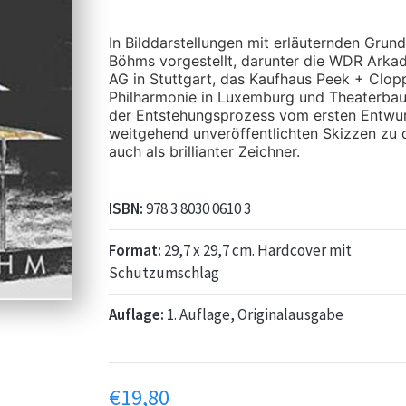
In Bilddarstellungen mit erläuternden Grun
Böhms vorgestellt, darunter die WDR Arkad
AG in Stuttgart, das Kaufhaus Peek + Clopp
Philharmonie in Luxemburg und Theaterbaute
der Entstehungsprozess vom ersten Entwurf
weitgehend unveröffentlichten Skizzen zu 
auch als brillianter Zeichner.
ISBN:
978 3 8030 0610 3
Format:
29,7 x 29,7 cm. Hardcover mit
Schutzumschlag
Auflage:
1. Auflage, Originalausgabe
€
19,80