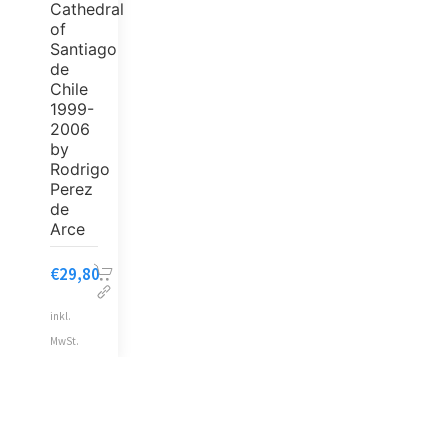
Cathedral
of
Santiago
de
Chile
1999-
2006
by
Rodrigo
Perez
de
Arce
€
29,80
inkl.
MwSt.