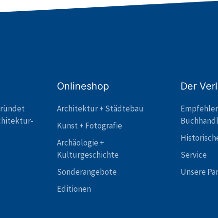
Onlineshop
Der Ver
gründet
Architektur + Städtebau
Empfehle
chitektur-
Buchhand
Kunst + Fotografie
Historisch
Archäologie +
Kulturgeschichte
Service
Sonderangebote
Unsere Pa
Editionen