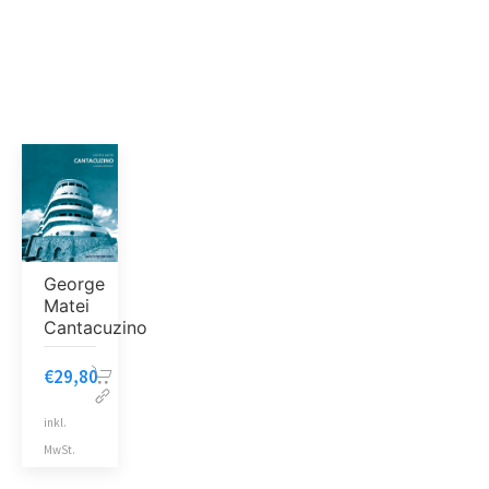
George
Matei
Cantacuzino
€
29,80
inkl.
MwSt.