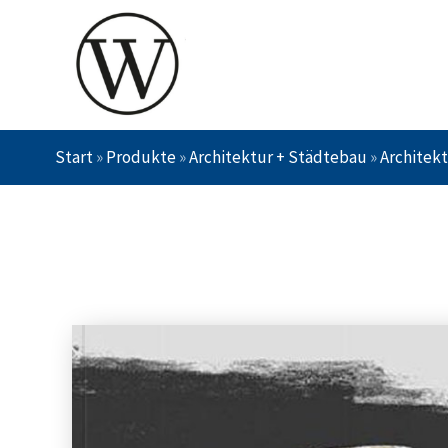
Start
»
Produkte
»
Architektur + Städtebau
»
Architek