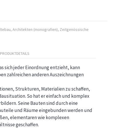
dtebau
,
Architekten (monografien)
,
Zeitgenössische
PRODUKTDETAILS
as sich jeder Einordnung entzieht, kann
eben zahlreichen anderen Auszeichnungen
onen, Strukturen, Materialien zu schaffen,
Bausituation. So hat er einfach und komplex
bildern. Seine Bauten sind durch eine
 Bauteile und Räume eingebunden werden und
großen, elementaren wie komplexen
tnisse geschaffen.