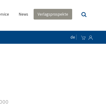
rvice
News
Verlagsprospekte
de
2000