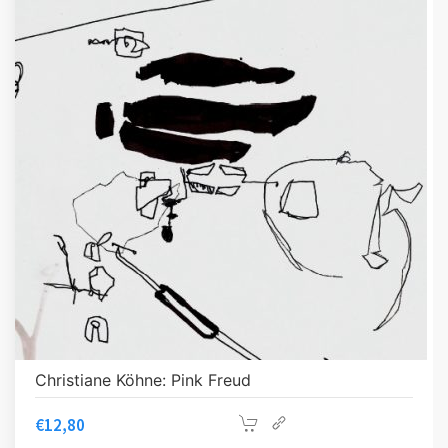
Christiane Köhne: Pink Freud
€
12,80