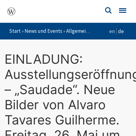
Start
»
News und Events
»
Allgemein
»
EINLADUNG: Ausstell
en
de
EINLADUNG:
Ausstellungseröffnun
– „Saudade“. Neue
Bilder von Alvaro
Tavares Guilherme.
Freitag, 26. Mai um